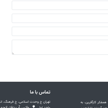
تماس با ما
 همفکر کارآفرین، به
واتس آپ دفتر انجمن : 7874461
واحد اول