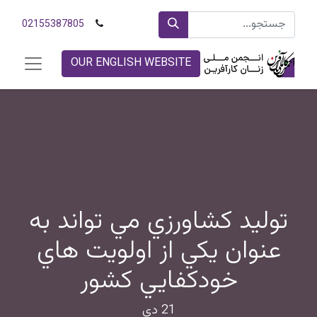
02155387805
OUR ENGLISH WEBSITE
توليد كشاورزي مي تواند به
عنوان يكي از اولويت هاي
خودكفايي كشور
21 دی