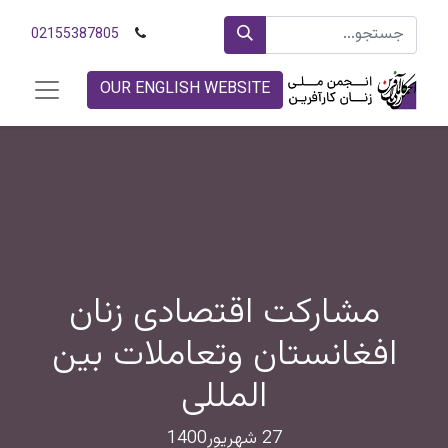
02155387805
OUR ENGLISH WEBSITE
مشارکت اقتصادی زنان
افغانستان و‌تعاملات بین
المللی
27 شهریور1400