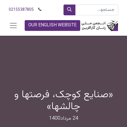
02155387805
OUR ENGLISH WEBSITE
«صنایع کوچک، فرصتها و
چالشها»
24 مرداد1400