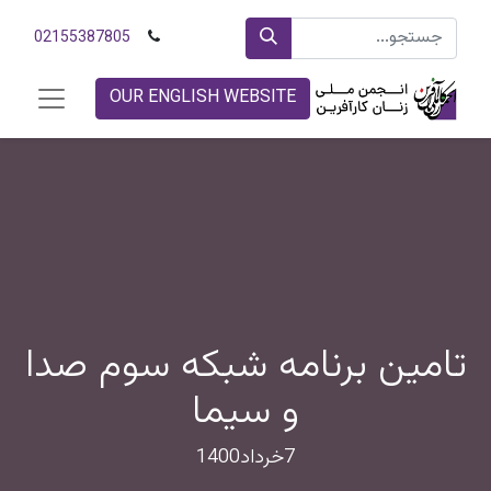
02155387805
OUR ENGLISH WEBSITE
تامین برنامه شبکه سوم صدا
و سیما
7خرداد1400