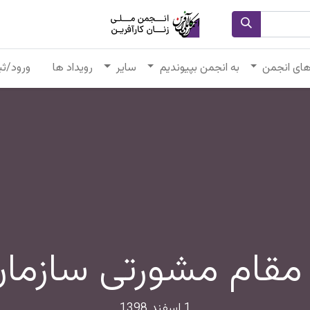
های انجمن
به انجمن بپیوندیم
سایر
رویداد ها
ورود/ثب
قام مشورتی سازمان
1 اسفند 1398