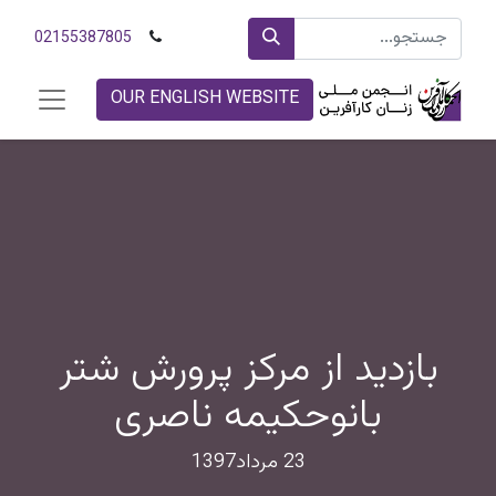
02155387805
OUR ENGLISH WEBSITE
بازدید از مرکز پرورش شتر
بانو‌حکیمه ناصری
23 مرداد1397