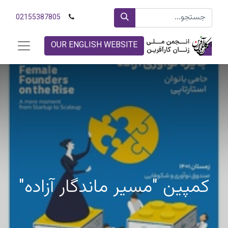
02155387805
OUR ENGLISH WEBSITE
کمپین "مسیر ماندگار آزاده"