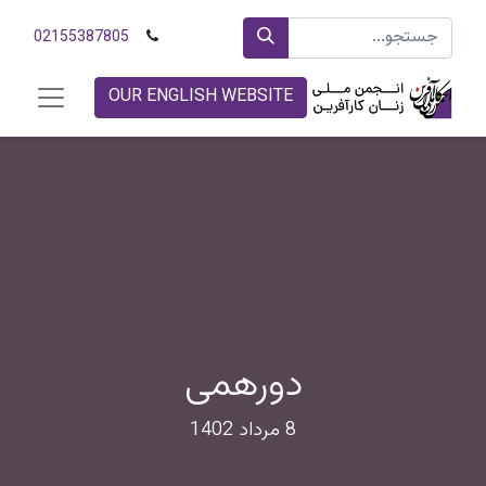
02155387805
OUR ENGLISH WEBSITE
دورهمی
8 مرداد 1402