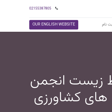
02155387805
ت نام
OUR ENGLISH WEBSITE
یط زیست انجمن
ت های کشاورزی