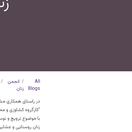
زن
All
انجمن
Blogs
زنان
در راستای همکاری مش
"کارگروه کشاوزی و مح
با موضوع ترویج و توس
زنان روستایی و عشایر، 11 شهریور ماه سال 1402 امضای تفاهم‌نامه انجام