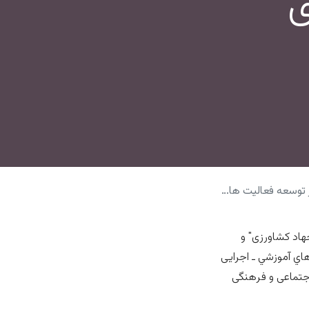
ی
ی زنان روستایی و عشایری
اد کشاورزی" و
اي آموزشي ـ اجرایی
جتماعی و فرهنگی