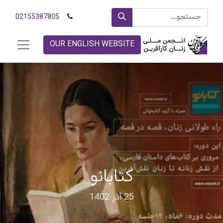
02155387805
OUR ENGLISH WEBSITE
کتابانو
25 آذر 1402