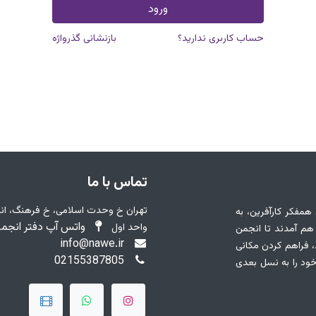
ورود
حساب کاربری ندارید؟
بازنشانی گذرواژه
تماس با ما
 همفکر کارآفرین، به
واتس آپ دفتر انجمن : 7874461
واحد اول
ز مسئولیت اجتماعی خود در سال ۱۳۸4 گرد هم آمدند تا انجمن
info@nawe.ir
ساده بود، فراهم کردن مکانی
02155387805
خود را به نسل بعدی