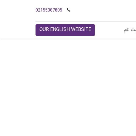
02155387805
ت نام
OUR ENGLISH WEBSITE