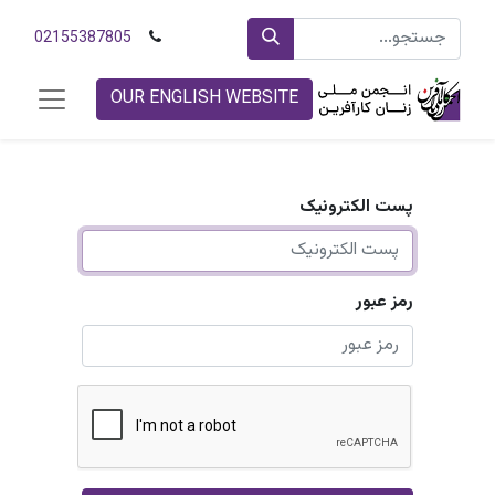
02155387805
OUR ENGLISH WEBSITE
پست الکترونیک
رمز عبور